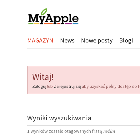
MAGAZYN
News
Nowe posty
Blogi
Witaj!
Zaloguj
lub
Zarejestruj się
aby uzyskać pełny dostęp do f
Wyniki wyszukiwania
1
wyników zostało otagowanych frazą
reżim