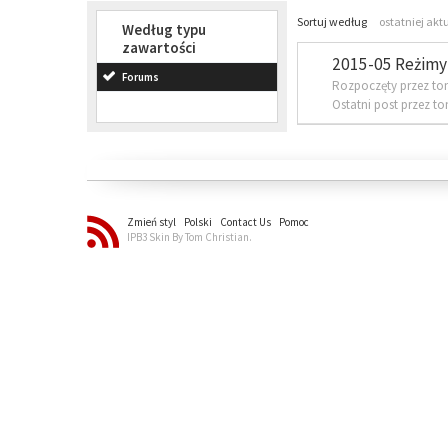
Sortuj według
ostatniej akt
Według typu
zawartości
2015-05 Reżimy 
Forums
Rozpoczęty przez to
Ostatni post przez t
Zmień styl
Polski
Contact Us
Pomoc
IPB3 Skin By Tom Christian.