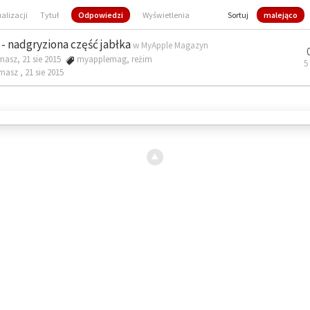
ualizacji
Tytuł
Odpowiedzi
Wyświetlenia
Sortuj
malejąco
- nadgryziona część jabłka
w
MyApple Magazyn
masz, 21 sie 2015
myapplemag
,
reżim
5
omasz ,
21 sie 2015