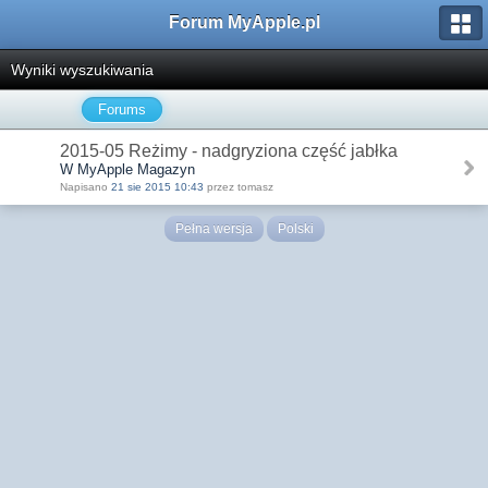
Forum MyApple.pl
Wyniki wyszukiwania
Forums
2015-05 Reżimy - nadgryziona część jabłka
W MyApple Magazyn
Napisano
21 sie 2015 10:43
przez tomasz
Pełna wersja
Polski