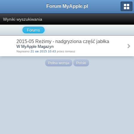
Forum MyApple.pl
Wyniki wyszukiwania
Forums
2015-05 Reżimy - nadgryziona część jabłka
W MyApple Magazyn
Napisano
21 sie 2015 10:43
przez tomasz
Pełna wersja
Polski