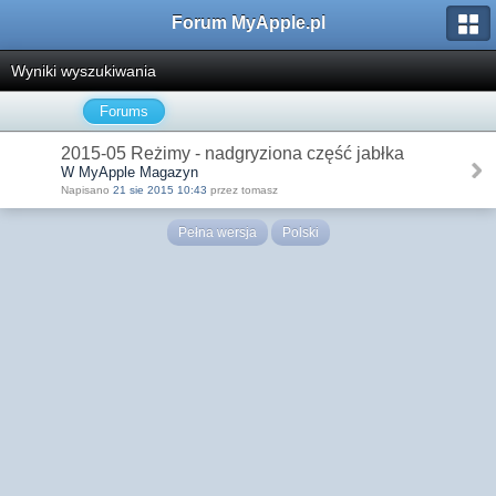
Forum MyApple.pl
Wyniki wyszukiwania
Forums
2015-05 Reżimy - nadgryziona część jabłka
W MyApple Magazyn
Napisano
21 sie 2015 10:43
przez tomasz
Pełna wersja
Polski