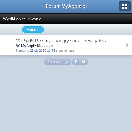
Forum MyApple.pl
Wyniki wyszukiwania
Forums
2015-05 Reżimy - nadgryziona część jabłka
W MyApple Magazyn
Napisano
21 sie 2015 10:43
przez tomasz
Pełna wersja
Polski