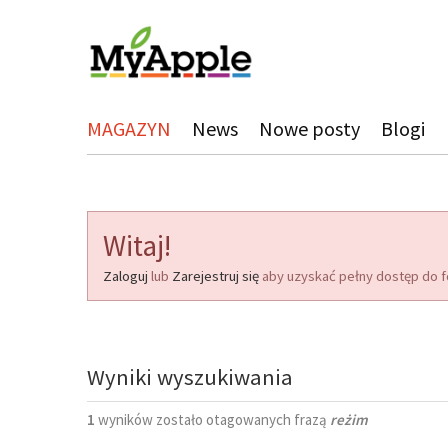
MAGAZYN
News
Nowe posty
Blogi
Witaj!
Zaloguj
lub
Zarejestruj się
aby uzyskać pełny dostęp do f
Wyniki wyszukiwania
1
wyników zostało otagowanych frazą
reżim