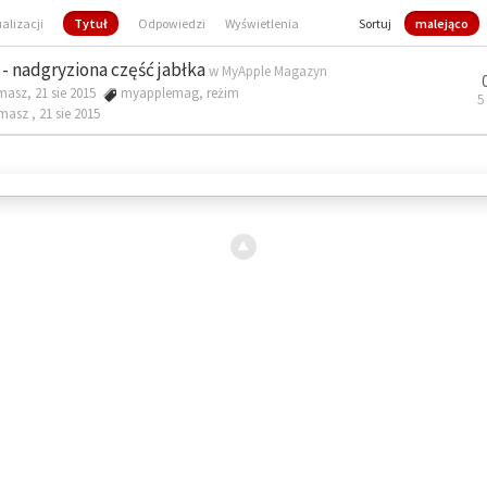
ualizacji
Tytuł
Odpowiedzi
Wyświetlenia
Sortuj
malejąco
- nadgryziona część jabłka
w
MyApple Magazyn
masz, 21 sie 2015
myapplemag
,
reżim
5
omasz ,
21 sie 2015