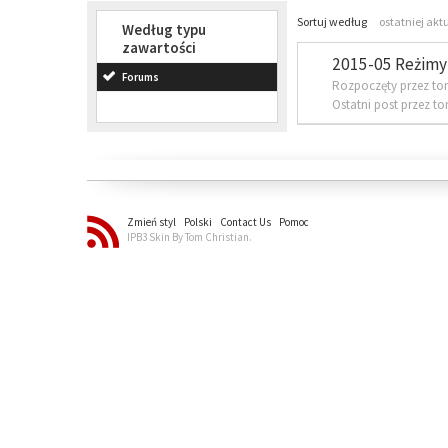
Sortuj według
ostatniej akt
Według typu
zawartości
2015-05 Reżimy 
Forums
Rozpoczęty przez to
Ostatni post przez t
Zmień styl
Polski
Contact Us
Pomoc
IPB3 Skin By Tom Christian.