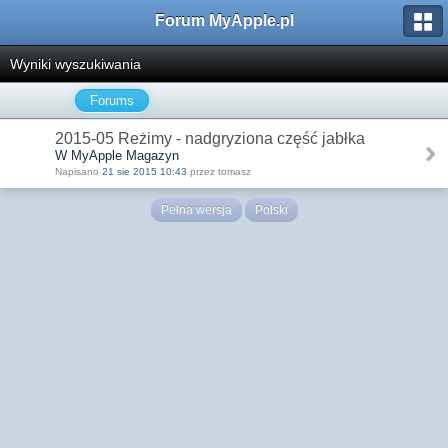
Forum MyApple.pl
Wyniki wyszukiwania
Forums
2015-05 Reżimy - nadgryziona część jabłka
W MyApple Magazyn
Napisano
21 sie 2015 10:43
przez tomasz
Pełna wersja
Polski