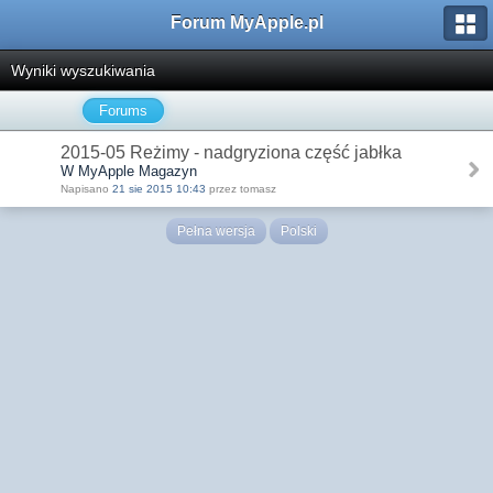
Forum MyApple.pl
Wyniki wyszukiwania
Forums
2015-05 Reżimy - nadgryziona część jabłka
W MyApple Magazyn
Napisano
21 sie 2015 10:43
przez tomasz
Pełna wersja
Polski