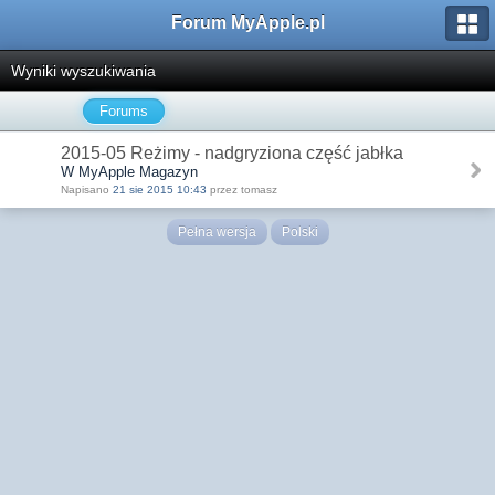
Forum MyApple.pl
Wyniki wyszukiwania
Forums
2015-05 Reżimy - nadgryziona część jabłka
W MyApple Magazyn
Napisano
21 sie 2015 10:43
przez tomasz
Pełna wersja
Polski