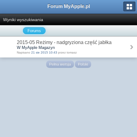
Forum MyApple.pl
Wyniki wyszukiwania
Forums
2015-05 Reżimy - nadgryziona część jabłka
W MyApple Magazyn
Napisano
21 sie 2015 10:43
przez tomasz
Pełna wersja
Polski