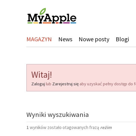
MAGAZYN
News
Nowe posty
Blogi
Witaj!
Zaloguj
lub
Zarejestruj się
aby uzyskać pełny dostęp do f
Wyniki wyszukiwania
1
wyników zostało otagowanych frazą
reżim