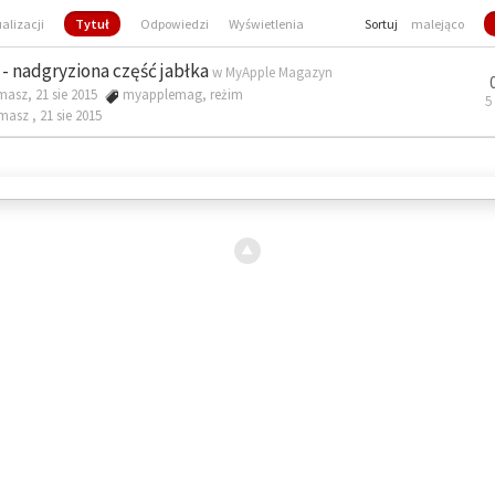
ualizacji
Tytuł
Odpowiedzi
Wyświetlenia
Sortuj
malejąco
- nadgryziona część jabłka
w
MyApple Magazyn
masz, 21 sie 2015
myapplemag
,
reżim
5
omasz ,
21 sie 2015