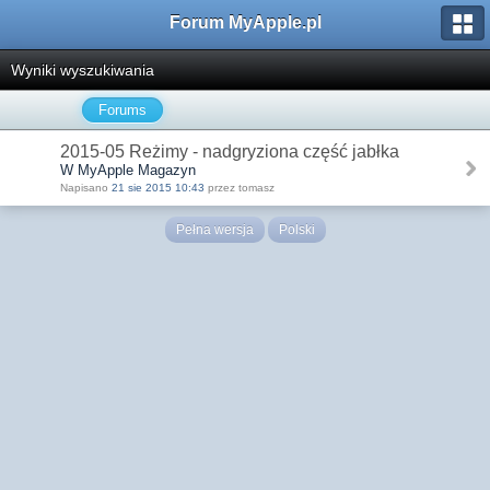
Forum MyApple.pl
Wyniki wyszukiwania
Forums
2015-05 Reżimy - nadgryziona część jabłka
W MyApple Magazyn
Napisano
21 sie 2015 10:43
przez tomasz
Pełna wersja
Polski