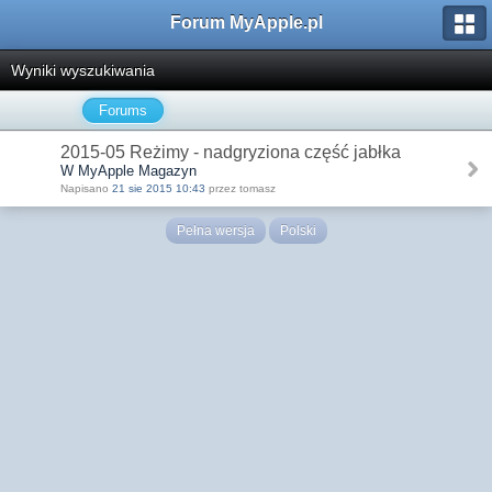
Forum MyApple.pl
Wyniki wyszukiwania
Forums
2015-05 Reżimy - nadgryziona część jabłka
W MyApple Magazyn
Napisano
21 sie 2015 10:43
przez tomasz
Pełna wersja
Polski