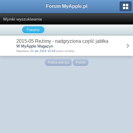
Forum MyApple.pl
Wyniki wyszukiwania
Forums
2015-05 Reżimy - nadgryziona część jabłka
W MyApple Magazyn
Napisano
21 sie 2015 10:43
przez tomasz
Pełna wersja
Polski