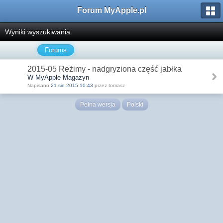
Forum MyApple.pl
Wyniki wyszukiwania
Forums
2015-05 Reżimy - nadgryziona część jabłka
W MyApple Magazyn
Napisano
21 sie 2015 10:43
przez tomasz
Pełna wersja
Polski