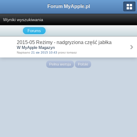
Forum MyApple.pl
Wyniki wyszukiwania
Forums
2015-05 Reżimy - nadgryziona część jabłka
W MyApple Magazyn
Napisano
21 sie 2015 10:43
przez tomasz
Pełna wersja
Polski