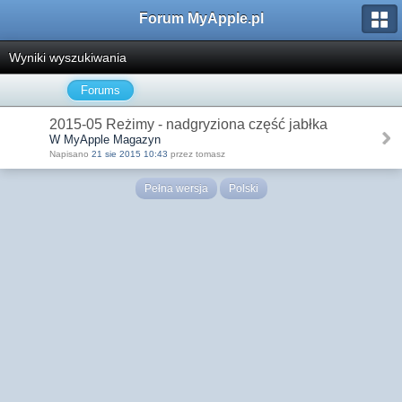
Forum MyApple.pl
Wyniki wyszukiwania
Forums
2015-05 Reżimy - nadgryziona część jabłka
W MyApple Magazyn
Napisano
21 sie 2015 10:43
przez tomasz
Pełna wersja
Polski