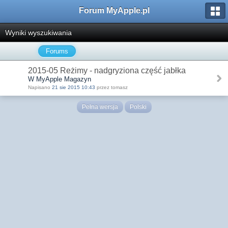
Forum MyApple.pl
Wyniki wyszukiwania
Forums
2015-05 Reżimy - nadgryziona część jabłka
W MyApple Magazyn
Napisano
21 sie 2015 10:43
przez tomasz
Pełna wersja
Polski