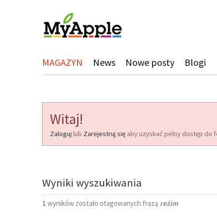
MAGAZYN
News
Nowe posty
Blogi
Witaj!
Zaloguj
lub
Zarejestruj się
aby uzyskać pełny dostęp do f
Wyniki wyszukiwania
1
wyników zostało otagowanych frazą
reżim