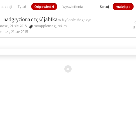
ualizacji
Tytuł
Odpowiedzi
Wyświetlenia
Sortuj
malejąco
- nadgryziona część jabłka
w
MyApple Magazyn
masz, 21 sie 2015
myapplemag
,
reżim
5
omasz ,
21 sie 2015