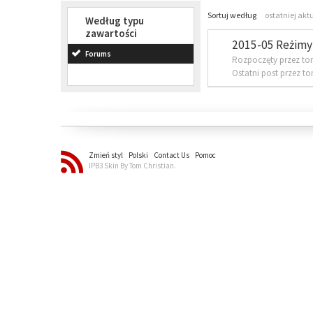
Sortuj według
ostatniej akt
Według typu
zawartości
2015-05 Reżimy 
Forums
Rozpoczęty przez to
Ostatni post przez t
Zmień styl
Polski
Contact Us
Pomoc
IPB3 Skin By Tom Christian.