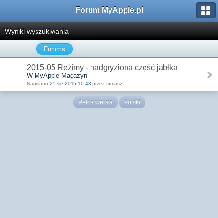
Forum MyApple.pl
Wyniki wyszukiwania
Forums
2015-05 Reżimy - nadgryziona część jabłka
W MyApple Magazyn
Napisano
21 sie 2015 10:43
przez tomasz
Pełna wersja
Polski