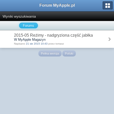
Forum MyApple.pl
Wyniki wyszukiwania
Forums
2015-05 Reżimy - nadgryziona część jabłka
W MyApple Magazyn
Napisano
21 sie 2015 10:43
przez tomasz
Pełna wersja
Polski