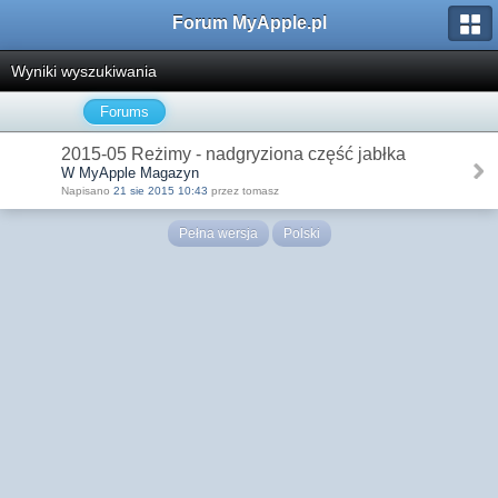
Forum MyApple.pl
Wyniki wyszukiwania
Forums
2015-05 Reżimy - nadgryziona część jabłka
W MyApple Magazyn
Napisano
21 sie 2015 10:43
przez tomasz
Pełna wersja
Polski