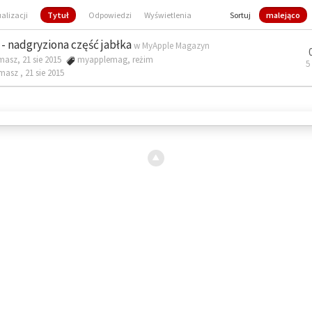
ualizacji
Tytuł
Odpowiedzi
Wyświetlenia
Sortuj
malejąco
- nadgryziona część jabłka
w
MyApple Magazyn
masz, 21 sie 2015
myapplemag
,
reżim
5
omasz ,
21 sie 2015