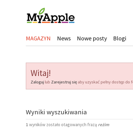
MAGAZYN
News
Nowe posty
Blogi
Witaj!
Zaloguj
lub
Zarejestruj się
aby uzyskać pełny dostęp do f
Wyniki wyszukiwania
1
wyników zostało otagowanych frazą
reżim