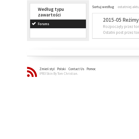
Sortuj według
ostatniej akt
Według typu
zawartości
2015-05 Reżimy 
Forums
Rozpoczęty przez to
Ostatni post przez t
Zmień styl
Polski
Contact Us
Pomoc
IPB3 Skin By Tom Christian.