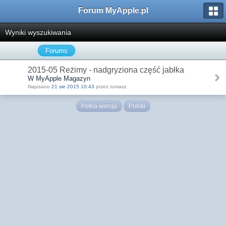
Forum MyApple.pl
Wyniki wyszukiwania
Forums
2015-05 Reżimy - nadgryziona część jabłka
W MyApple Magazyn
Napisano
21 sie 2015 10:43
przez tomasz
Pełna wersja
Polski