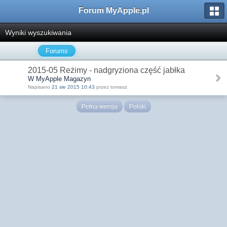
Forum MyApple.pl
Wyniki wyszukiwania
Forums
2015-05 Reżimy - nadgryziona część jabłka
W MyApple Magazyn
Napisano
21 sie 2015 10:43
przez tomasz
Pełna wersja
Polski