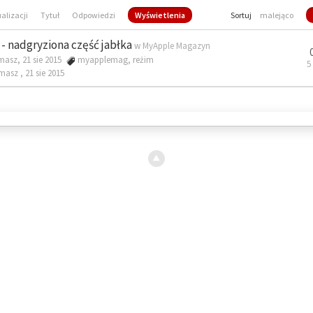
ualizacji
Tytuł
Odpowiedzi
Wyświetlenia
Sortuj
malejąco
- nadgryziona część jabłka
w
MyApple Magazyn
masz, 21 sie 2015
myapplemag
,
reżim
5
omasz ,
21 sie 2015