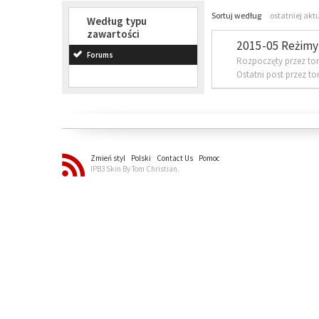
Sortuj według
ostatniej akt
Według typu
zawartości
2015-05 Reżimy 
Forums
Rozpoczęty przez to
Ostatni post przez t
Zmień styl
Polski
Contact Us
Pomoc
IPB3 Skin By Tom Christian.