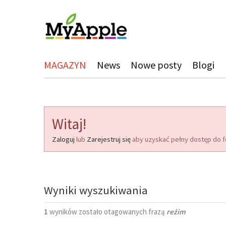
MAGAZYN
News
Nowe posty
Blogi
Witaj!
Zaloguj
lub
Zarejestruj się
aby uzyskać pełny dostęp do f
Wyniki wyszukiwania
1
wyników zostało otagowanych frazą
reżim