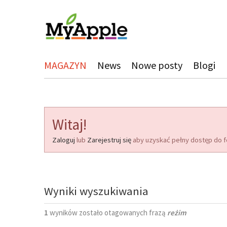
MAGAZYN
News
Nowe posty
Blogi
Witaj!
Zaloguj
lub
Zarejestruj się
aby uzyskać pełny dostęp do f
Wyniki wyszukiwania
1
wyników zostało otagowanych frazą
reżim