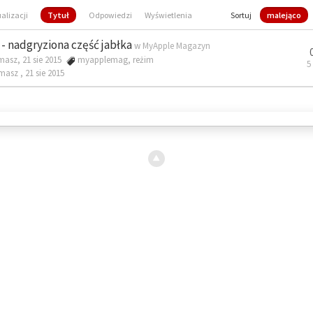
ualizacji
Tytuł
Odpowiedzi
Wyświetlenia
Sortuj
malejąco
- nadgryziona część jabłka
w
MyApple Magazyn
masz, 21 sie 2015
myapplemag
,
reżim
5
omasz ,
21 sie 2015