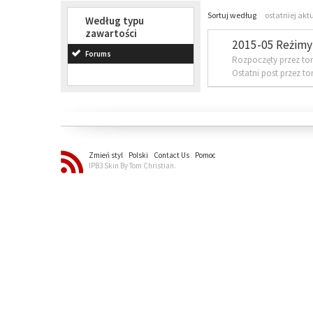
Sortuj według
ostatniej akt
Według typu
zawartości
2015-05 Reżimy 
Forums
Rozpoczęty przez to
Ostatni post przez t
Zmień styl
Polski
Contact Us
Pomoc
IPB3 Skin By Tom Christian.