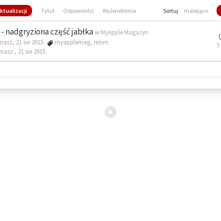
ktualizacji
Tytuł
Odpowiedzi
Wyświetlenia
Sortuj
malejąco
- nadgryziona część jabłka
w
MyApple Magazyn
masz, 21 sie 2015
myapplemag
,
reżim
5
omasz ,
21 sie 2015