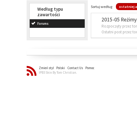
Sortuj według
ostatniej a
Według typu
zawartości
2015-05 Reżimy 
Forums
Rozpoczęty przez to
Ostatni post przez t
Zmień styl
Polski
Contact Us
Pomoc
IPB3 Skin By Tom Christian.