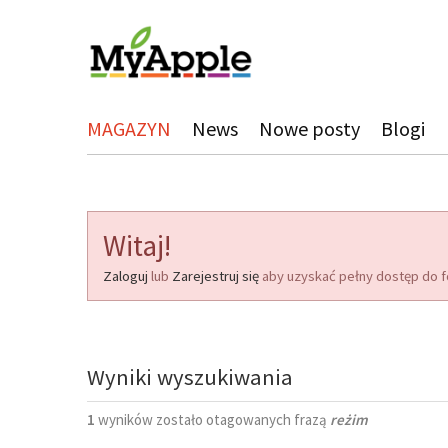
MAGAZYN
News
Nowe posty
Blogi
Witaj!
Zaloguj
lub
Zarejestruj się
aby uzyskać pełny dostęp do f
Wyniki wyszukiwania
1
wyników zostało otagowanych frazą
reżim