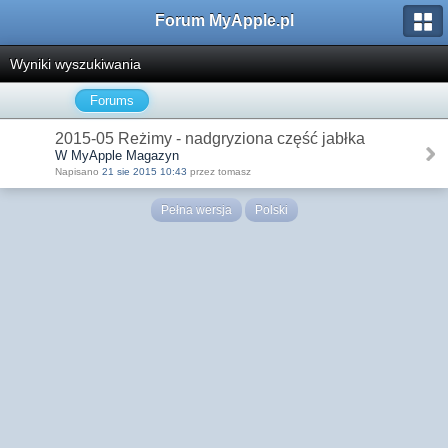
Forum MyApple.pl
Wyniki wyszukiwania
Forums
2015-05 Reżimy - nadgryziona część jabłka
W MyApple Magazyn
Napisano
21 sie 2015 10:43
przez tomasz
Pełna wersja
Polski