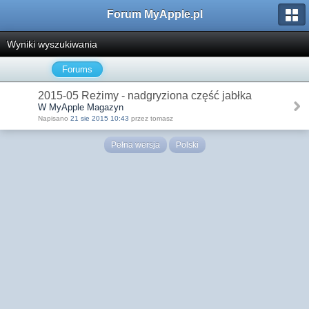
Forum MyApple.pl
Wyniki wyszukiwania
Forums
2015-05 Reżimy - nadgryziona część jabłka
W MyApple Magazyn
Napisano
21 sie 2015 10:43
przez tomasz
Pełna wersja
Polski