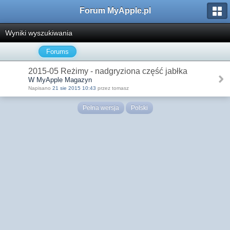
Forum MyApple.pl
Wyniki wyszukiwania
Forums
2015-05 Reżimy - nadgryziona część jabłka
W MyApple Magazyn
Napisano
21 sie 2015 10:43
przez tomasz
Pełna wersja
Polski