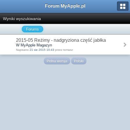
Forum MyApple.pl
Wyniki wyszukiwania
Forums
2015-05 Reżimy - nadgryziona część jabłka
W MyApple Magazyn
Napisano
21 sie 2015 10:43
przez tomasz
Pełna wersja
Polski