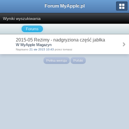
Forum MyApple.pl
Wyniki wyszukiwania
Forums
2015-05 Reżimy - nadgryziona część jabłka
W MyApple Magazyn
Napisano
21 sie 2015 10:43
przez tomasz
Pełna wersja
Polski