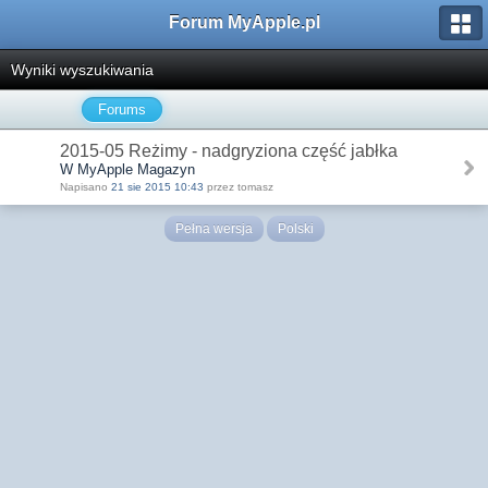
Forum MyApple.pl
Wyniki wyszukiwania
Forums
2015-05 Reżimy - nadgryziona część jabłka
W MyApple Magazyn
Napisano
21 sie 2015 10:43
przez tomasz
Pełna wersja
Polski