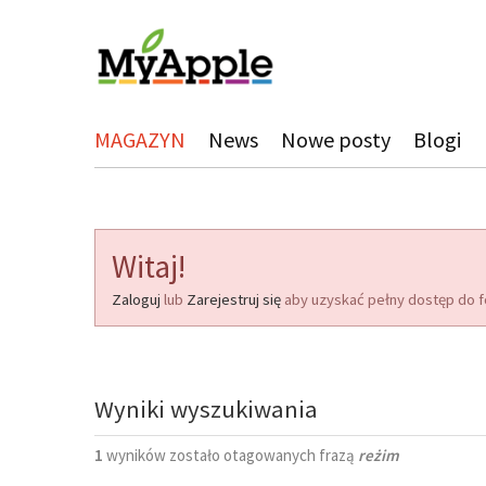
MAGAZYN
News
Nowe posty
Blogi
Witaj!
Zaloguj
lub
Zarejestruj się
aby uzyskać pełny dostęp do f
Wyniki wyszukiwania
1
wyników zostało otagowanych frazą
reżim