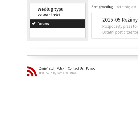
Sortuj według
ostatniej akt
Według typu
zawartości
2015-05 Reżimy 
Forums
Rozpoczęty przez to
Ostatni post przez t
Zmień styl
Polski
Contact Us
Pomoc
IPB3 Skin By Tom Christian.