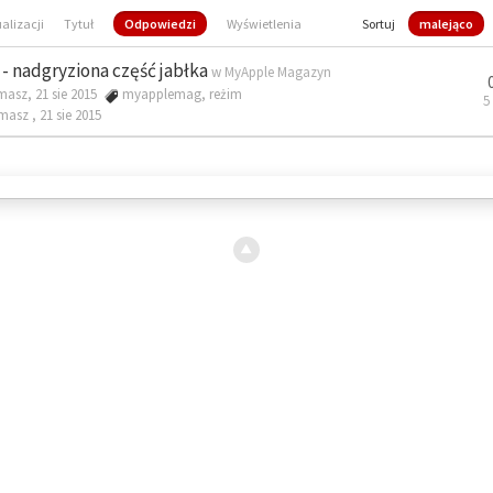
ualizacji
Tytuł
Odpowiedzi
Wyświetlenia
Sortuj
malejąco
- nadgryziona część jabłka
w
MyApple Magazyn
masz, 21 sie 2015
myapplemag
,
reżim
5
omasz ,
21 sie 2015