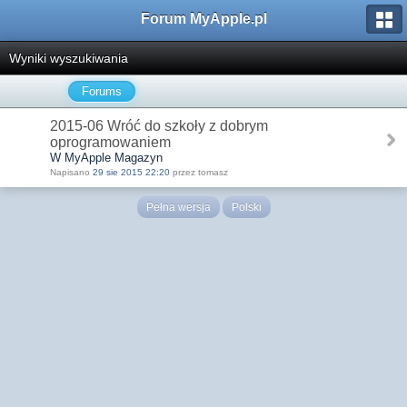
Forum MyApple.pl
Wyniki wyszukiwania
Forums
2015-06 Wróć do szkoły z dobrym
oprogramowaniem
W MyApple Magazyn
Napisano
29 sie 2015 22:20
przez tomasz
Pełna wersja
Polski