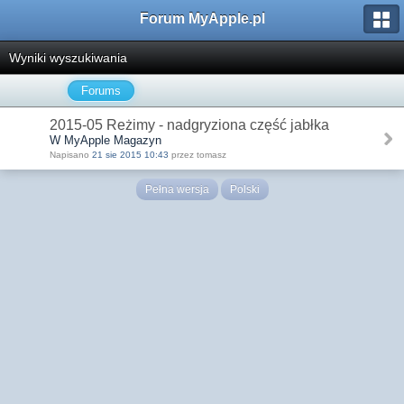
Forum MyApple.pl
Wyniki wyszukiwania
Forums
2015-05 Reżimy - nadgryziona część jabłka
W MyApple Magazyn
Napisano
21 sie 2015 10:43
przez tomasz
Pełna wersja
Polski