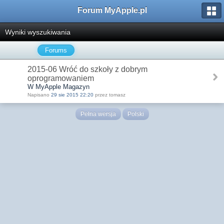
Forum MyApple.pl
Wyniki wyszukiwania
Forums
2015-06 Wróć do szkoły z dobrym
oprogramowaniem
W MyApple Magazyn
Napisano
29 sie 2015 22:20
przez tomasz
Pełna wersja
Polski