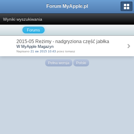
Forum MyApple.pl
Wyniki wyszukiwania
Forums
2015-05 Reżimy - nadgryziona część jabłka
W MyApple Magazyn
Napisano
21 sie 2015 10:43
przez tomasz
Pełna wersja
Polski