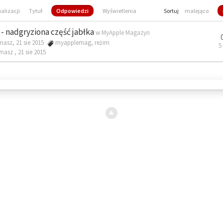
ualizacji
Tytuł
Odpowiedzi
Wyświetlenia
Sortuj
malejąco
- nadgryziona część jabłka
w
MyApple Magazyn
masz, 21 sie 2015
myapplemag
,
reżim
5
omasz ,
21 sie 2015