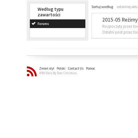
Sortuj według
ostatniej akt
Według typu
zawartości
2015-05 Reżimy 
Forums
Rozpoczęty przez to
Ostatni post przez t
Zmień styl
Polski
Contact Us
Pomoc
IPB3 Skin By Tom Christian.