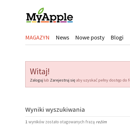
MAGAZYN
News
Nowe posty
Blogi
Witaj!
Zaloguj
lub
Zarejestruj się
aby uzyskać pełny dostęp do f
Wyniki wyszukiwania
1
wyników zostało otagowanych frazą
reżim