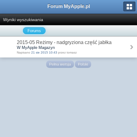
Forum MyApple.pl
Wyniki wyszukiwania
Forums
2015-05 Reżimy - nadgryziona część jabłka
W MyApple Magazyn
Napisano
21 sie 2015 10:43
przez tomasz
Pełna wersja
Polski