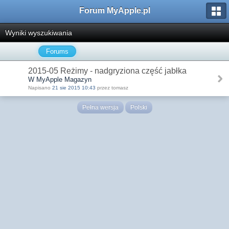
Forum MyApple.pl
Wyniki wyszukiwania
Forums
2015-05 Reżimy - nadgryziona część jabłka
W MyApple Magazyn
Napisano
21 sie 2015 10:43
przez tomasz
Pełna wersja
Polski