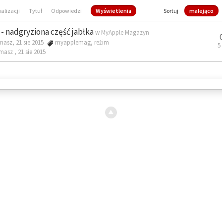
ualizacji
Tytuł
Odpowiedzi
Wyświetlenia
Sortuj
malejąco
- nadgryziona część jabłka
w
MyApple Magazyn
masz, 21 sie 2015
myapplemag
,
reżim
5
omasz ,
21 sie 2015