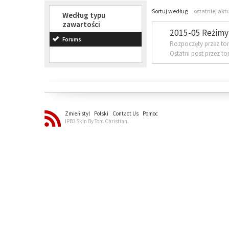
Sortuj według
ostatniej akt
Według typu
zawartości
2015-05 Reżimy 
Forums
Rozpoczęty przez to
Ostatni post przez t
Zmień styl
Polski
Contact Us
Pomoc
IPB3 Skin By Tom Christian.