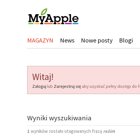
MAGAZYN
News
Nowe posty
Blogi
Witaj!
Zaloguj
lub
Zarejestruj się
aby uzyskać pełny dostęp do f
Wyniki wyszukiwania
1
wyników zostało otagowanych frazą
reżim