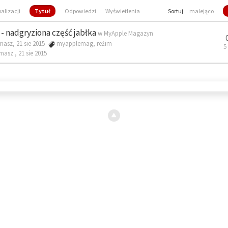
ualizacji
Tytuł
Odpowiedzi
Wyświetlenia
Sortuj
malejąco
- nadgryziona część jabłka
w
MyApple Magazyn
masz, 21 sie 2015
myapplemag
,
reżim
5
omasz ,
21 sie 2015