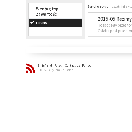
Sortuj według
ostatniej akt
Według typu
zawartości
2015-05 Reżimy 
Forums
Rozpoczęty przez to
Ostatni post przez t
Zmień styl
Polski
Contact Us
Pomoc
IPB3 Skin By Tom Christian.