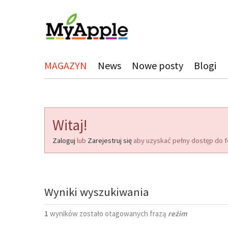
MAGAZYN
News
Nowe posty
Blogi
Witaj!
Zaloguj
lub
Zarejestruj się
aby uzyskać pełny dostęp do f
Wyniki wyszukiwania
1
wyników zostało otagowanych frazą
reżim