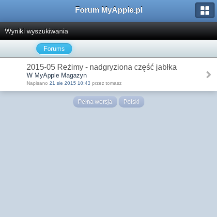
Forum MyApple.pl
Wyniki wyszukiwania
Forums
2015-05 Reżimy - nadgryziona część jabłka
W MyApple Magazyn
Napisano
21 sie 2015 10:43
przez tomasz
Pełna wersja
Polski