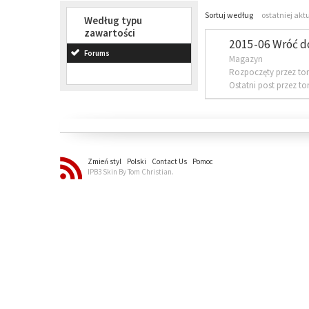
Sortuj według
ostatniej akt
Według typu
zawartości
2015-06 Wróć d
Forums
Magazyn
Rozpoczęty przez to
Ostatni post przez t
Zmień styl
Polski
Contact Us
Pomoc
IPB3 Skin By Tom Christian.