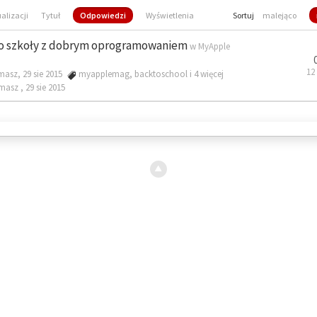
ualizacji
Tytuł
Odpowiedzi
Wyświetlenia
Sortuj
malejąco
o szkoły z dobrym oprogramowaniem
w
MyApple
12
masz, 29 sie 2015
myapplemag
,
backtoschool
i 4 więcej
omasz ,
29 sie 2015