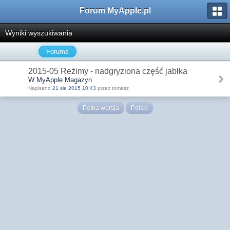
Forum MyApple.pl
Wyniki wyszukiwania
Forums
2015-05 Reżimy - nadgryziona część jabłka
W MyApple Magazyn
Napisano
21 sie 2015 10:43
przez tomasz
Pełna wersja
Polski