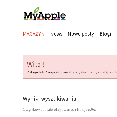
MAGAZYN
News
Nowe posty
Blogi
Witaj!
Zaloguj
lub
Zarejestruj się
aby uzyskać pełny dostęp do f
Wyniki wyszukiwania
1
wyników zostało otagowanych frazą
reżim