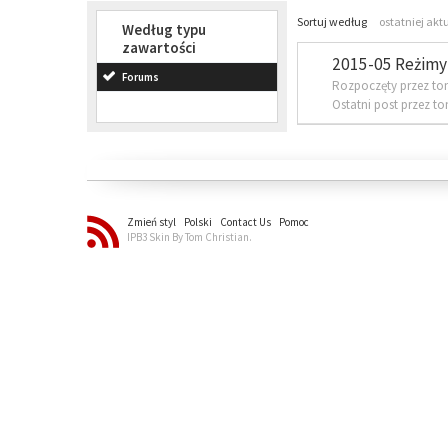
Sortuj według
ostatniej akt
Według typu
zawartości
2015-05 Reżimy 
Forums
Rozpoczęty przez to
Ostatni post przez t
Zmień styl
Polski
Contact Us
Pomoc
IPB3 Skin By Tom Christian.