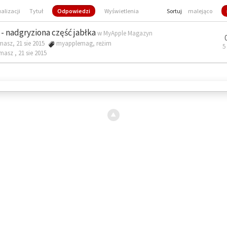
ualizacji
Tytuł
Odpowiedzi
Wyświetlenia
Sortuj
malejąco
- nadgryziona część jabłka
w
MyApple Magazyn
masz, 21 sie 2015
myapplemag
,
reżim
5
omasz ,
21 sie 2015