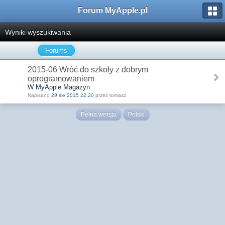
Forum MyApple.pl
Wyniki wyszukiwania
Forums
2015-06 Wróć do szkoły z dobrym
oprogramowaniem
W MyApple Magazyn
Napisano
29 sie 2015 22:20
przez tomasz
Pełna wersja
Polski