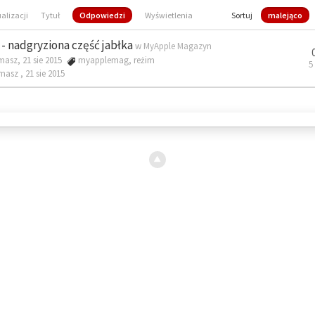
ualizacji
Tytuł
Odpowiedzi
Wyświetlenia
Sortuj
malejąco
- nadgryziona część jabłka
w
MyApple Magazyn
masz, 21 sie 2015
myapplemag
,
reżim
5
omasz ,
21 sie 2015