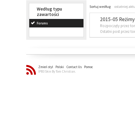
Sortuj według
ostatniej akt
Według typu
zawartości
2015-05 Reżimy 
Forums
Rozpoczęty przez to
Ostatni post przez t
Zmień styl
Polski
Contact Us
Pomoc
IPB3 Skin By Tom Christian.