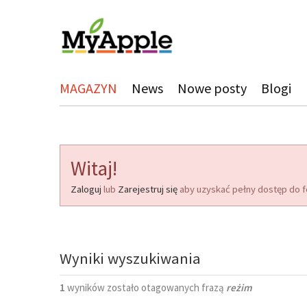
MAGAZYN
News
Nowe posty
Blogi
Witaj!
Zaloguj
lub
Zarejestruj się
aby uzyskać pełny dostęp do f
Wyniki wyszukiwania
1
wyników zostało otagowanych frazą
reżim